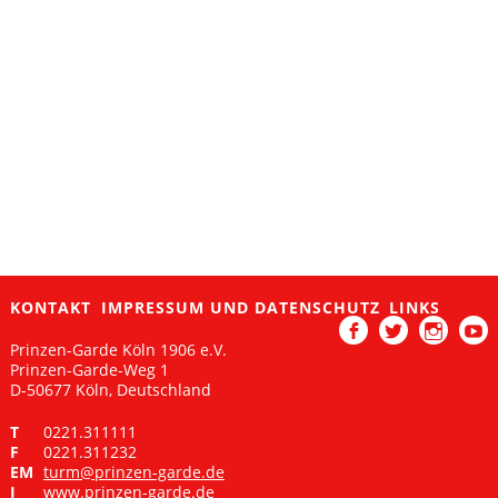
KONTAKT
IMPRESSUM UND DATENSCHUTZ
LINKS
Prinzen-Garde Köln 1906 e.V.
Facebook
Twitter
Instagram
Yout
Prinzen-Garde-Weg 1
D-50677 Köln, Deutschland
T
0221.311111
F
0221.311232
EM
turm@prinzen-garde.de
I
www.prinzen-garde.de