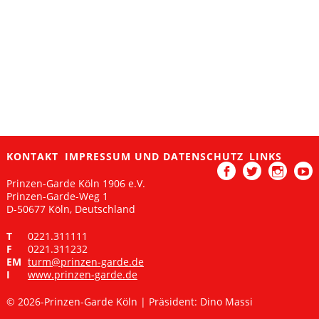
KONTAKT
IMPRESSUM UND DATENSCHUTZ
LINKS
Prinzen-Garde Köln 1906 e.V.
Facebook
Twitter
Instagram
Yout
Prinzen-Garde-Weg 1
D-50677 Köln, Deutschland
T
0221.311111
F
0221.311232
EM
turm@prinzen-garde.de
I
www.prinzen-garde.de
©
2026-Prinzen-Garde Köln | Präsident: Dino Massi