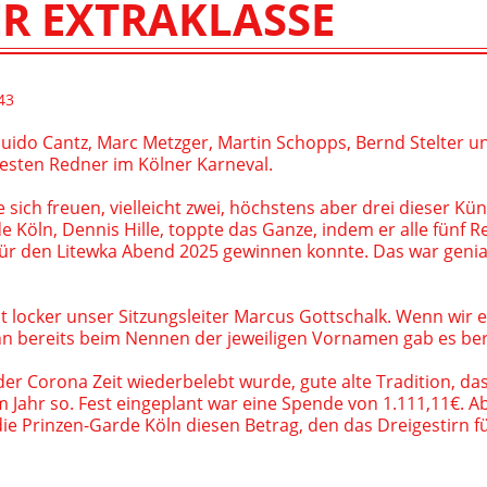
ER EXTRAKLASSE
DREIGESTIRNE
HOFFRISEUR
DER TURM
43
uido Cantz, Marc Metzger, Martin Schopps, Bernd Stelter und
esten Redner im Kölner Karneval.
e sich freuen, vielleicht zwei, höchstens aber drei dieser Kü
e Köln, Dennis Hille, toppte das Ganze, indem er alle fünf R
 den Litewka Abend 2025 gewinnen konnte. Das war genial
ocker unser Sitzungsleiter Marcus Gottschalk. Wenn wir eh
enn bereits beim Nennen der jeweiligen Vornamen gab es bere
der Corona Zeit wiederbelebt wurde, gute alte Tradition, da
m Jahr so. Fest eingeplant war eine Spende von 1.111,11€. A
die Prinzen-Garde Köln diesen Betrag, den das Dreigestirn 