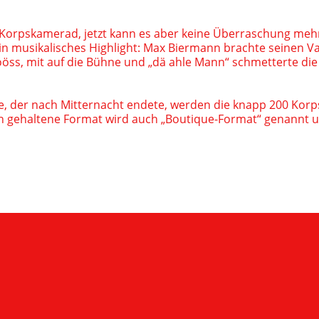
r Korpskamerad, jetzt kann es aber keine Überraschung me
n musikalisches Highlight: Max Biermann brachte seinen Va
ööss, mit auf die Bühne und „dä ahle Mann“ schmetterte die 
e, der nach Mitternacht endete, werden die knapp 200 Kor
ein gehaltene Format wird auch „Boutique-Format“ genannt un
S