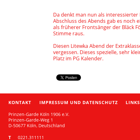
Da denkt man nun als interessierte
Abschluss des Abends gab es noch ei
als früherer Frontsänger der Bläck F
Stimme raus.
Diesen Litewka Abend der Extraklass
vergessen. Dieses spezielle, sehr kl
Platz im PG Kalender.
KONTAKT
IMPRESSUM UND DATENSCHUTZ
LINK
Prinzen-Garde Köln 1906 e.V.
Prinzen-Garde-Weg 1
D-50677 Köln, Deutschland
T
0221.311111